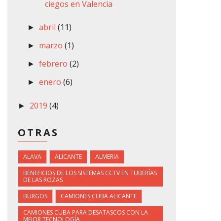
ciegos en Valencia
abril
(11)
►
marzo
(1)
►
febrero
(2)
►
enero
(6)
►
2019
(4)
►
OTRAS
ALAVA
ALICANTE
ALMERIA
BENEFICIOS DE LOS SISTEMAS CCTV EN TUBERÍAS
DE LAS ROZAS
BURGOS
CAMIONES CUBA ALICANTE
CAMIONES CUBA PARA DESATASCOS CON LA
MEJOR TECNOLOGÍA